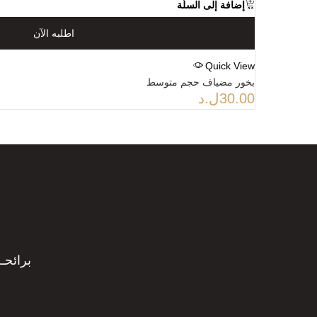
إضافة إلى السلّة
اطلبه الآن
Quick View
بخور مضياف حجم متوسط
30.00
ل.د
برائحـ