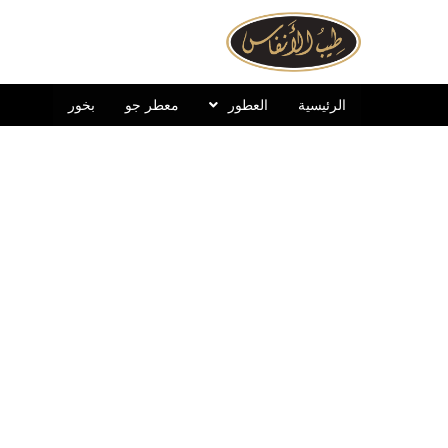
الرئيسية
العطور
معطر جو
بخور