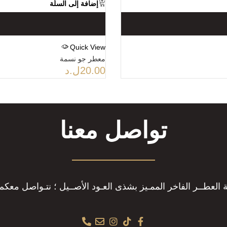
إضافة إلى السلّة
Quick View
معطر جو نسمة
20.00
ل.د
تواصل معنا
ة العطــر الفاخر الممـيز بشذى العـود الأصــيل ؛ نتـواصل معكم 