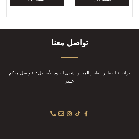
تواصل معنا
برائحـة العطــر الفاخر الممـيز بشذى العـود الأصــيل ؛ نتـواصل معكم
عــبر